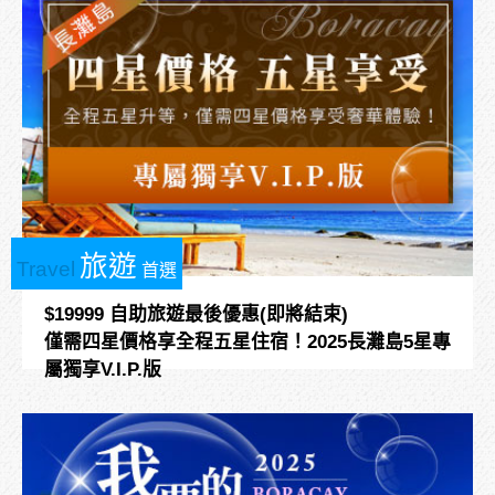
旅遊
Travel
首選
$19999 自助旅遊最後優惠(即將結束)
僅需四星價格享全程五星住宿！2025長灘島5星專
屬獨享V.I.P.版