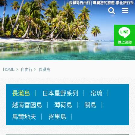
長灘島自由行│專屬您的旅遊-豪全旅行社
HOME
自由行
長灘島
長灘島
日本星野系列
帛琉
越南富國島
薄荷島
關島
馬爾地夫
峇里島