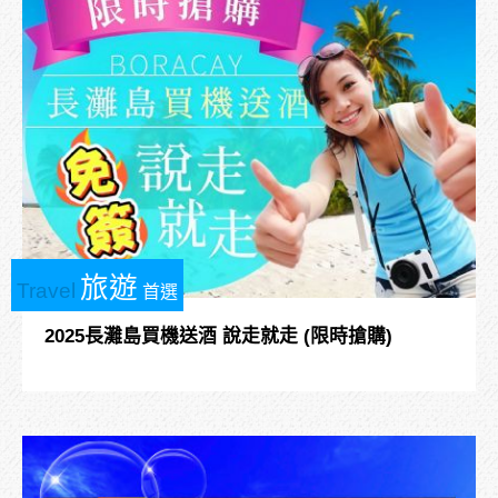
旅遊
Travel
首選
2025長灘島買機送酒 說走就走 (限時搶購)