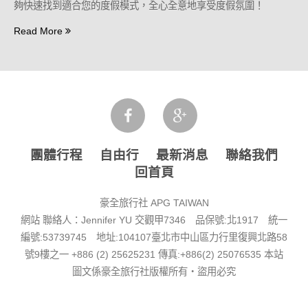
夠快速找到適合您的度假模式，全心全意地享受度假氛圍！
Read More
團體行程
自由行
最新消息
聯絡我們
回首頁
豪全旅行社 APG TAIWAN
網站 聯絡人：Jennifer YU
交觀甲7346 品保號:北1917 統一
編號:53739745 地址:104107臺北市中山區力行里復興北路58
號9樓之一
+886 (2) 25625231 傳真:+886(2) 25076535
本站
圖文係豪全旅行社版權所有‧盜用必究